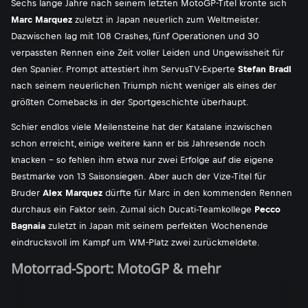
Sechs lange Jahre nach seinem letzten MotoGP-Titel krönte sich
Marc Marquez
zuletzt in Japan neuerlich zum Weltmeister.
Dazwischen lag mit 108 Crashes, fünf Operationen und 30
verpassten Rennen eine Zeit voller Leiden und Ungewissheit für
den Spanier. Prompt attestiert ihm ServusTV-Experte
Stefan Bradl
nach seinem neuerlichen Triumph nicht weniger als eines der
größten Comebacks in der Sportgeschichte überhaupt.
Schier endlos viele Meilensteine hat der Katalane inzwischen
schon erreicht, einige weitere kann er bis Jahresende noch
knacken - so fehlen ihm etwa nur zwei Erfolge auf die eigene
Bestmarke von 13 Saisonsiegen. Aber auch der Vize-Titel für
Bruder
Alex Marquez
dürfte für Marc in den kommenden Rennen
durchaus ein Faktor sein. Zumal sich Ducati-Teamkollege
Pecco
Bagnaia
zuletzt in Japan mit seinem perfekten Wochenende
eindrucksvoll im Kampf um WM-Platz zwei zurückmeldete.
Motorrad-Sport: MotoGP & mehr