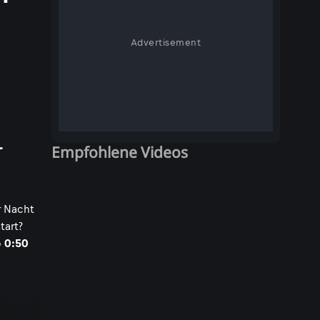
Advertisement
L
Empfohlene Videos
r Nacht
tart?
b
0:50