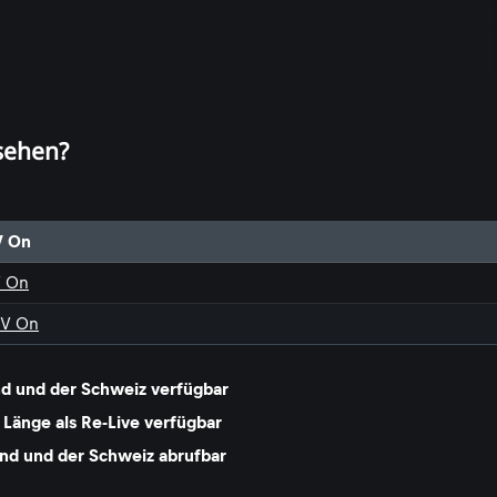
 sehen?
V On
V On
TV On
and und der Schweiz verfügbar
r Länge als Re-Live verfügbar
land und der Schweiz abrufbar