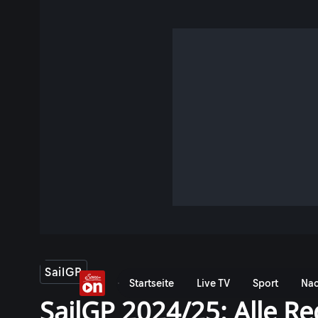
SailGP
Startseite
Live TV
Sport
Nac
SailGP 2024/25: Alle R