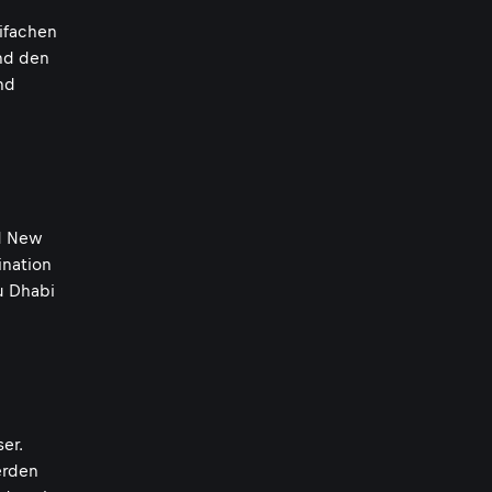
ifachen
d den
und
nd New
ination
u Dhabi
er.
erden