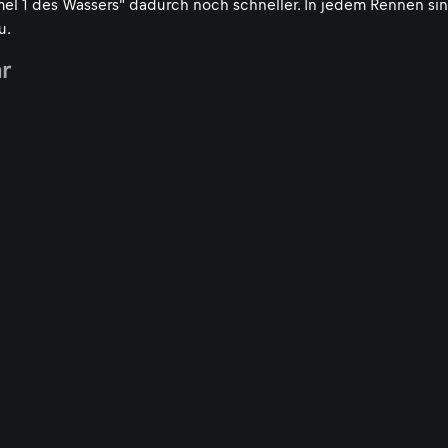
rmel 1 des Wassers" dadurch noch schneller. In jedem Rennen si
u.
hr