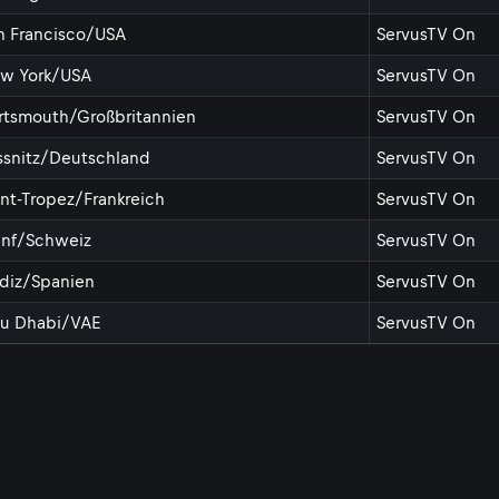
n Francisco/USA
ServusTV On
w York/USA
ServusTV On
rtsmouth/Großbritannien
ServusTV On
ssnitz/Deutschland
ServusTV On
int-Tropez/Frankreich
ServusTV On
nf/Schweiz
ServusTV On
diz/Spanien
ServusTV On
u Dhabi/VAE
ServusTV On