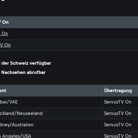
V On
V On
TV On
d der Schweiz verfügbar
m Nachsehen abrufbar
ent
Übertragung
bai/VAE
ServusTV On
ckland/Neuseeland
ServusTV On
dney/Australien
ServusTV On
s Angeles/USA
ServusTV On