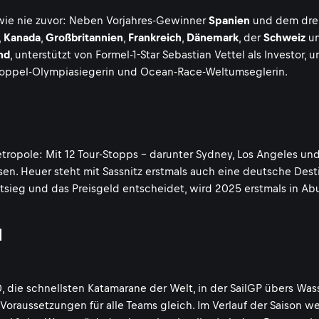
s wie nie zuvor: Neben Vorjahres-Gewinner
Spanien
und dem dre
,
Kanada
,
Großbritannien
,
Frankreich
,
Dänemark
, der
Schweiz
un
nd
, unterstützt von Formel-1-Star Sebastian Vettel als Investor, 
 Doppel-Olympiasiegerin und Ocean-Race-Weltumseglerin.
Metropole: Mit 12 Tour-Stopps - darunter Sydney, Los Angeles u
ssen. Heuer steht mit Sassnitz erstmals auch eine deutsche Dest
tsieg und das Preisgeld entscheidet, wird 2025 erstmals in Ab
d
 die schnellsten Katamarane der Welt, in der SailGP übers Wass
Voraussetzungen für alle Teams gleich. Im Verlauf der Saison w