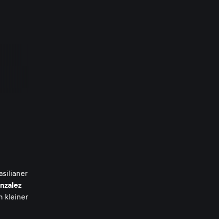
silianer
nzalez
 kleiner