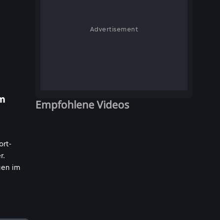
Advertisement
um
Empfohlene Videos
ort-
r.
en im