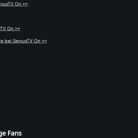
ervusTV On >>
sTV On >>
ve bei ServusTV On >>
ige Fans