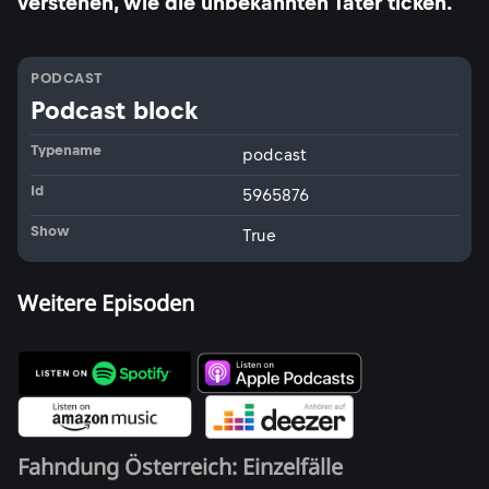
verstehen, wie die unbekannten Täter ticken.
PODCAST
Podcast block
Typename
podcast
Id
5965876
Show
True
Weitere Episoden
Fahndung Österreich: Einzelfälle