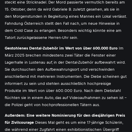
steckt eine Stricknadel. Der Mord passierte vermutlich bereits am
15. Oktober, denn da wird Gabriele B. zuletzt gesehen, als sie in
den Morgenstunden in Begleitung eines Mannes ein Lokal verlässt.
Fahndung Österreich stellt den Fall nach, um neue Hinweise in
dem Cold Case zu erlangen. Besonders wichtig könnte eine am
Tatort zurückgelassene Herren-Uhr sein.
Gestohlenes Dental-Zubehör im Wert von über 600.000 Euro
Im
März 2025 brechen mindestens zwei Täter die Fenster einer
Lagerhalle in Lustenau auf, in der Dental-Zubehör aufbewahrt wird.
Sie durchsuchen den Aufbewahrungsort und verschwinden
anschließend mit mehreren Instrumenten. Die Diebe scheinen gut
informiert zu sein und stehlen ausschließlich hochpreisige
Produkte im Wert von über 600.000 Euro. Nach dem Diebstahl
flüchten sie in einem Auto, das auf Videoaufnahmen zu sehen ist -
die Polizei geht von hochprofessionellen Tätern aus.
Außerdem: Eine weitere Nominierung für den diesjährigen Preis
für Zivilcourage
Dieses Mal geht es um eine 17-jährige Schülerin,
die während einer Zugfahrt einen exhibitionistischen Übergriff