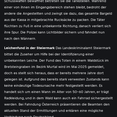
Schusswaffen bewaffnet betreten sie die Tankstellen. Während
einer von ihnen im Eingangsbereich stehen bleibt, bedroht der
andere die Angestellten und zwingt sie dazu, das gesamte Bargeld
aus der Kassa in mitgebrachte Rucksäcke zu packen. Die Täter
flüchten zu Fuß in eine unbekannte Richtung, danach verliert sich
ihre Spur. Die Polizei kann Lichtbilder sichern und fahndet nun
nach den Männern.
Leichenfund in der Steiermark
Das Landeskriminalamt Steiermark
bittet die Zuseher um Hilfe bei der Identifizierung einer
unbekannten Leiche. Der Fund des Toten in einem Waldstück im
Bretsteingraben im Bezirk Murtal wird im Mai 2025 gemeldet,
doch es stellt sich heraus, dass er bereits mehrere Jahre dort
gelegen ist. Aufgrund des bereits stark verwesten Zustands kann
keine eindeutige Todesursache mehr festgestellt werden. Es
handelt sich um einen Mann im Alter von 50-60 Jahren, er trägt
Radkleidung, und in dem Wald kann auch ein Fahrrad sichergestellt
werden. Bei Fahndung Österreich präsentieren die Beamten den
aktuellen Stand der Ermittlungen und erklären eine mögliche
Verbindung nach Deutschland.