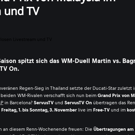
m und TV
ison spitzt sich das WM-Duell Martin vs. Bag
sTV On.
eränen Regen-Sieg in Thailand setzte der Ducati-Star zuletzt i
r beiden WM-Rivalen verschafft sich nun beim
Grand Prix von M
GP
in Barcelona?
ServusTV
und
ServusTV On
übertragen das Ren
n
Freitag, 1. bis Sonntag, 3. November
live im
Free-TV
und im
kos
h an diesem Renn-Wochenende freuen: Die
Übertragungen am