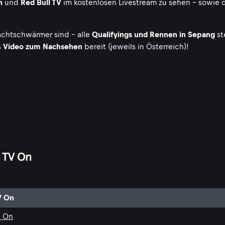
n
und
Red Bull TV
im kostenlosen Livestream zu sehen - sowie 
achtschwärmer sind - alle
Qualifyings und Rennen in Sepang
st
s
Video zum Nachsehen
bereit (jeweils in Österreich)!
s TV On
V On
V On