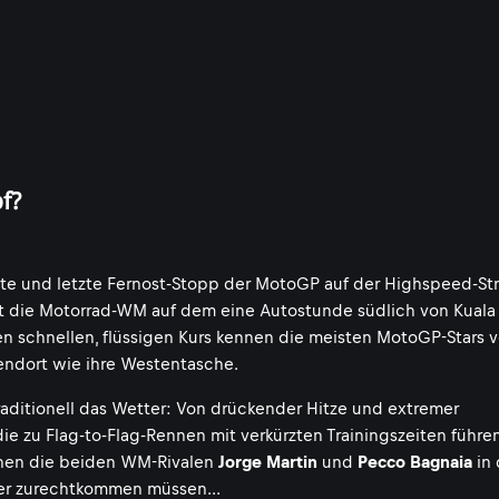
f?
ste und letzte Fernost-Stopp der MotoGP auf der Highspeed-St
ht die Motorrad-WM auf dem eine Autostunde südlich von Kual
en schnellen, flüssigen Kurs kennen die meisten MotoGP-Stars 
bendort wie ihre Westentasche.
 traditionell das Wetter: Von drückender Hitze und extremer
 die zu Flag-to-Flag-Rennen mit verkürzten Trainingszeiten führen
enen die beiden WM-Rivalen
Jorge Martin
und
Pecco Bagnaia
in 
ber zurechtkommen müssen...