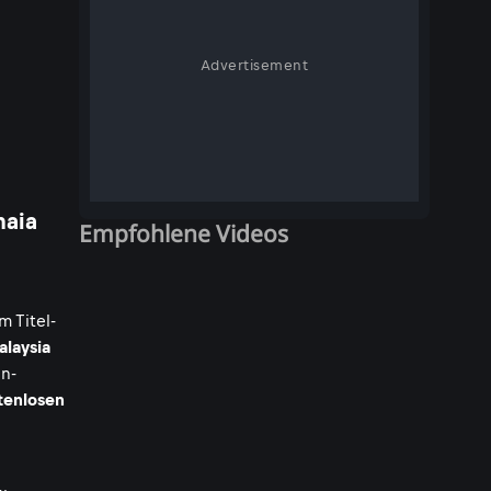
Advertisement
naia
Empfohlene Videos
m Titel-
alaysia
n-
tenlosen