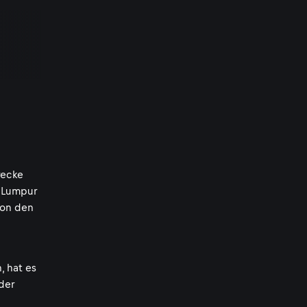
recke
a Lumpur
von den
, hat es
der