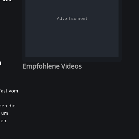
Advertisement
n
Empfohlene Videos
 fast vom
nen die
um
hen.