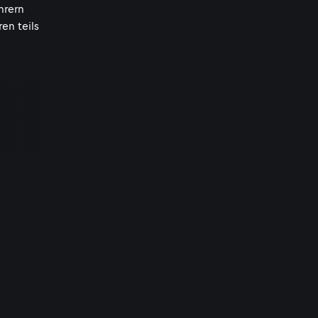
hrern
en teils