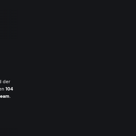
 der
hen
104
tream
.