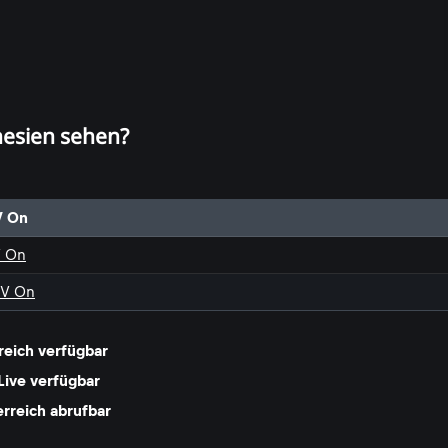
nesien sehen?
V On
V On
TV On
reich verfügbar
Live verfügbar
erreich abrufbar