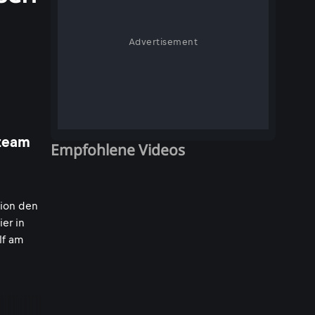
Advertisement
lteam
Empfohlene Videos
ion den
ier in
lf am