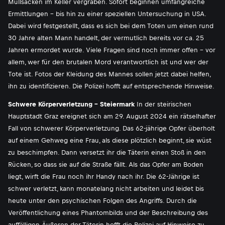
Müllsäcken im Keller vergraben. Sofort beginnen umfangreiche
Ermittlungen - bis hin zu einer speziellen Untersuchung in USA.
Dabei wird festgestellt, dass es sich bei dem Toten um einen rund
30 Jahre alten Mann handelt, der vermutlich bereits vor ca. 25
Jahren ermordet wurde. Viele Fragen sind noch immer offen - vor
allem, wer für den brutalen Mord verantwortlich ist und wer der
Tote ist. Fotos der Kleidung des Mannes sollen jetzt dabei helfen,
ihn zu identifizieren. Die Polizei hofft auf entsprechende Hinweise.
Schwere Körperverletzung - Steiermark
In der steirischen
Hauptstadt Graz ereignet sich am 29. August 2024 ein rätselhafter
Fall von schwerer Körperverletzung. Das 62-jährige Opfer überholt
auf einem Gehweg eine Frau, als diese plötzlich beginnt, sie wüst
zu beschimpfen. Dann versetzt ihr die Täterin einen Stoß in den
Rücken, so dass sie auf die Straße fällt. Als das Opfer am Boden
liegt, wirft die Frau noch ihr Handy nach ihr. Die 62-Jährige ist
schwer verletzt, kann monatelang nicht arbeiten und leidet bis
heute unter den psychischen Folgen des Angriffs. Durch die
Veröffentlichung eines Phantombilds und der Beschreibung des
auffälligen Äußeren der Täterin hofft die Polizei auf Hinweise zu