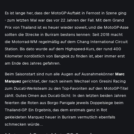
Es ist lange her, dass der MotoGP-Auftakt in Fernost in Szene ging
- zum letzten Mal war das vor 22 Jahren der Fall. Mit dem Grand
Prix von Thailand ist es heuer wieder soweit, und die MotoGP-Asse
sollten die Strecke in Buriram bestens kennen: Seit 2018 macht
die Motorrad-WM regelmäßig auf dem Chang International Circuit
Station. Bis dato wurde auf dem Highspeed-Kurs, der rund 400
Kilometer nordöstlich von Bangkok zu finden ist, aber immer erst
am Ende des Jahres gefahren.
Beim Saisonstart sind nun alle Augen auf Ausnahmekönner
Marc
Marquez
gerichtet, der nach seinem Wechsel von Gresini Racing
zum Ducati-Werksteam zu den Top-Favoriten auf den MotoGP-Titel
zählt. Gutes Omen aus Ducati-Sicht: In den letzten beiden Jahren
feierten die Roten aus Borgo Panigale jeweils Doppelsiege beim
Thailand-GP. Ein Ergebnis, das dem erstmals ganz in Rot
gekleideten Marquez heuer in Buriram vermutlich ebenfalls
schmecken würde...