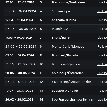
22.03. - 24.03.2024
3
Melbourne/Australien
Live b
05.04. - 07.04.2024
4
Suzuka/Japan
Re-Liv
19.04. - 21.04.2024
5
Shanghai/China
Live b
03.05. - 05.05.2024
6
Miami/USA
Re-Liv
17.05. - 19.05.2024
7
Imola/Italien
Live b
24.05. - 26.05.2024
8
Monte-Carlo/Monaco
Re-Liv
07.06. - 09.06.2024
9
Montreal/Kanada
Live b
21.06. - 23.06.2024
10
Barcelona/Spanien
Re-Liv
28.06. - 30.06.2024
11
Spielberg/Österreich
Live b
05.07. - 07.07.2024
12
Silverstone/Großbritannien
Re-Liv
19.07. - 21.07.2024
13
Budapest/Ungarn
Re-Liv
26.07. - 28.07.2024
14
Spa-Francorchamps/Belgien
Live b