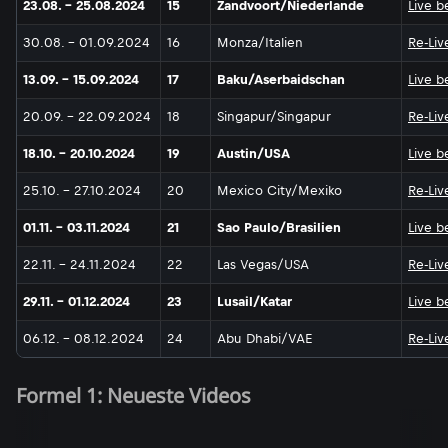
23.08. - 25.08.2024
15
Zandvoort/Niederlande
Live b
30.08. - 01.09.2024
16
Monza/Italien
Re-Liv
13.09. - 15.09.2024
17
Baku/Aserbaidschan
Live b
20.09. - 22.09.2024
18
Singapur/Singapur
Re-Liv
18.10. - 20.10.2024
19
Austin/USA
Live b
25.10. - 27.10.2024
20
Mexico City/Mexiko
Re-Liv
01.11. - 03.11.2024
21
Sao Paulo/Brasilien
Live b
22.11. - 24.11.2024
22
Las Vegas/USA
Re-Liv
29.11. - 01.12.2024
23
Lusail/Katar
Live b
06.12. - 08.12.2024
24
Abu Dhabi/VAE
Re-Liv
Formel 1: Neueste Videos