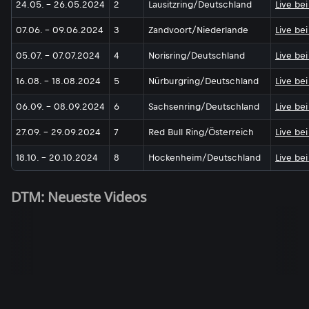
24.05. - 26.05.2024
2
Lausitzring/Deutschland
Live be
07.06. - 09.06.2024
3
Zandvoort/Niederlande
Live be
05.07. - 07.07.2024
4
Norisring/Deutschland
Live be
16.08. - 18.08.2024
5
Nürburgring/Deutschland
Live be
06.09. - 08.09.2024
6
Sachsenring/Deutschland
Live be
27.09. - 29.09.2024
7
Red Bull Ring/Österreich
Live be
18.10. - 20.10.2024
8
Hockenheim/Deutschland
Live be
DTM: Neueste Videos