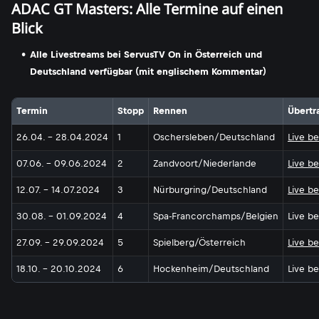
ADAC GT Masters: Alle Termine auf einen
Blick
Alle Livestreams bei ServusTV On in Österreich und
Deutschland verfügbar (mit englischem Kommentar)
Termin
Stopp
Rennen
Übertr
26.04. - 28.04.2024
1
Oschersleben/Deutschland
Live b
07.06. - 09.06.2024
2
Zandvoort/Niederlande
Live b
12.07. - 14.07.2024
3
Nürburgring/Deutschland
Live b
30.08. - 01.09.2024
4
Spa-Francorchamps/Belgien
Live b
27.09. - 29.09.2024
5
Spielberg/Österreich
Live b
18.10. - 20.10.2024
6
Hockenheim/Deutschland
Live b