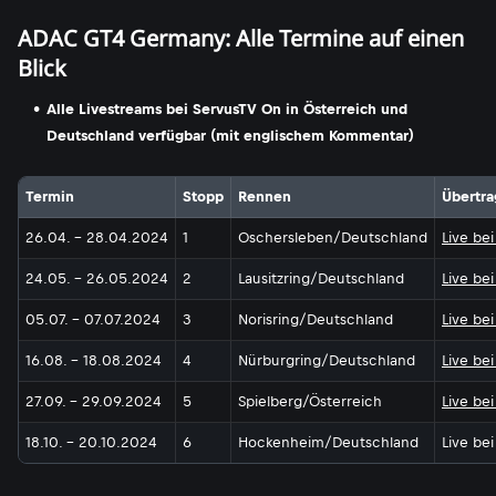
ADAC GT4 Germany: Alle Termine auf einen
Blick
Alle Livestreams bei ServusTV On in Österreich und
Deutschland verfügbar (mit englischem Kommentar)
Termin
Stopp
Rennen
Übertr
26.04. - 28.04.2024
1
Oschersleben/Deutschland
Live be
24.05. - 26.05.2024
2
Lausitzring/Deutschland
Live be
05.07. - 07.07.2024
3
Norisring/Deutschland
Live be
16.08. - 18.08.2024
4
Nürburgring/Deutschland
Live be
27.09. - 29.09.2024
5
Spielberg/Österreich
Live be
18.10. - 20.10.2024
6
Hockenheim/Deutschland
Live be