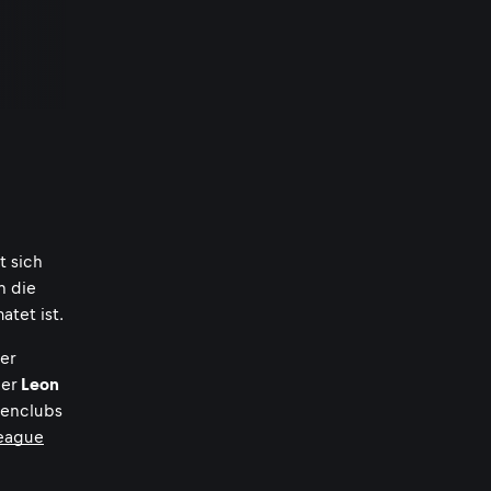
t sich
n die
tet ist.
er
ner
Leon
zenclubs
eague