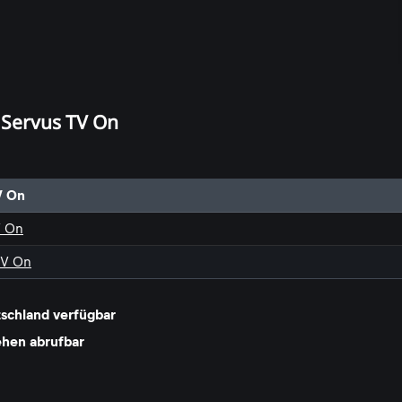
i Servus TV On
V On
V On
TV On
tschland verfügbar
ehen abrufbar