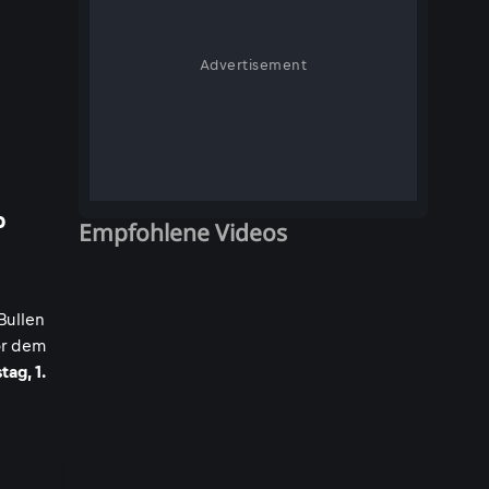
Advertisement
b
Empfohlene Videos
Bullen
or dem
ag, 1.