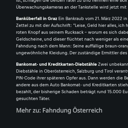
ist, schlagen die beiden Täter zu und nehmen eine Box
Überwachungskameras an der Tankstelle wird jetzt mi
Banküberfall in Graz
Ein Bankraub vom 21. März 2022 in G
Zettel zu mit der Aufschrift: "Leise, Geld hier alles, i
roten Knopf aus seinem Rucksack - worum es sich dabei
Geldscheine, und dieser flüchtet nach weniger als ein
Fahndung nach dem Mann: Seine auffällige braun-orang
ungewöhnliche Kleidung. Der zuständige Ermittler des L
Bankomat- und Kreditkarten-Diebstähle
Zwei unbekannt
Diebstähle in Oberösterreich, Salzburg und Tirol vera
PIN-Code ihrer späteren Opfer aus. Dann werden die B
andere aus dem Auto Bankomat- und Kreditkarten stieh
bezahlt, der bisherige Schaden beträgt rund 15.000 Euro
gesuchten Täter.
Mehr zu: Fahndung Österreich