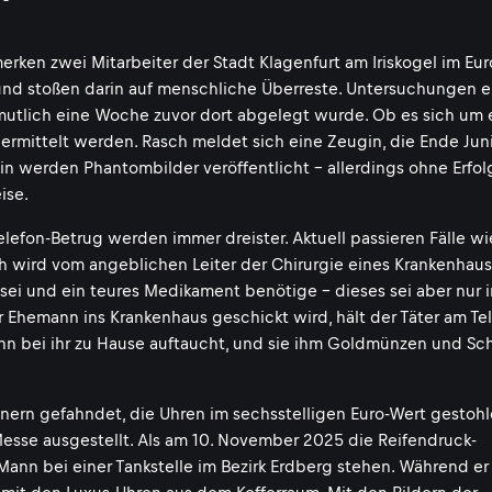
rken zwei Mitarbeiter der Stadt Klagenfurt am Iriskogel im Eu
und stoßen darin auf menschliche Überreste. Untersuchungen 
rmutlich eine Woche zuvor dort abgelegt wurde. Ob es sich um 
 ermittelt werden. Rasch meldet sich eine Zeugin, die Ende Juni
n werden Phantombilder veröffentlicht - allerdings ohne Erfolg
ise.
efon-Betrug werden immer dreister. Aktuell passieren Fälle wi
ch wird vom angeblichen Leiter der Chirurgie eines Krankenhau
ank sei und ein teures Medikament benötige - dieses sei aber nur 
r Ehemann ins Krankenhaus geschickt wird, hält der Täter am Te
 Mann bei ihr zu Hause auftaucht, und sie ihm Goldmünzen und S
ern gefahndet, die Uhren im sechsstelligen Euro-Wert gestoh
Messe ausgestellt. Als am 10. November 2025 die Reifendruck-
 Mann bei einer Tankstelle im Bezirk Erdberg stehen. Während e