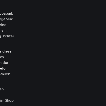
ropapark
ergeben:
eine
 ein
. Polizei
e dieser
ses
in der
lefon
chmuck
len
r im Shop