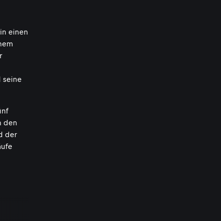
rin einen
inem
r
 seine
ünf
n den
d der
äufe