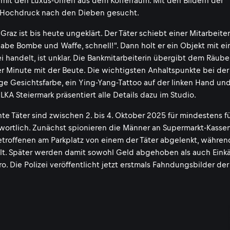
 mit den Luxus-Uhren aus dem Kofferraum. Mit den Bildern der
t Hochdruck nach den Dieben gesucht.
raz ist bis heute ungeklärt. Der Täter schiebt einer Mitarbeite
ch habe Bombe und Waffe, schnell!". Dann holt er ein Objekt mit e
 handelt, ist unklar. Die Bankmitarbeiterin übergibt dem Räube
er Minute mit der Beute. Die wichtigsten Anhaltspunkte bei der
e Gesichtsfarbe, ein Ying-Yang-Tattoo auf der linken Hand und
KA Steiermark präsentiert alle Details dazu im Studio.
e Täter sind zwischen 2. bis 4. Oktober 2025 für mindestens f
ntwortlich. Zunächst spionieren die Männer an Supermarkt-Kasse
etroffenen am Parkplatz von einem der Täter abgelenkt, währen
lt. Später werden damit sowohl Geld abgehoben als auch Eink
. Die Polizei veröffentlicht jetzt erstmals Fahndungsbilder der