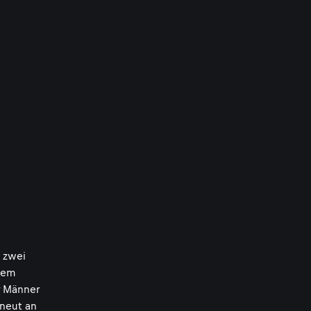
n zwei
inem
er Männer
rneut an