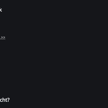
k
 >>
cht?