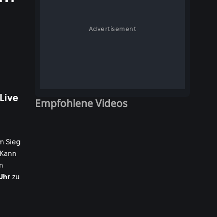
Advertisement
Live
Empfohlene Videos
m Sieg
 Kann
m
Uhr
zu