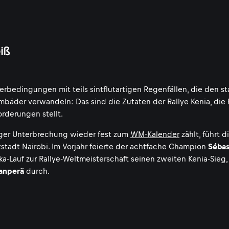
iß
erbedingungen mit teils sintflutartigen Regenfällen, die den s
bäder verwandeln: Das sind die Zutaten der Rallye Kenia, die P
rderungen stellt.
riger Unterbrechung wieder fest zum
WM-Kalender
zählt, führt d
ptstadt Nairobi. Im Vorjahr feierte der achtfache Champion
Sébas
a-Lauf zur Rallye-Weltmeisterschaft seinen zweiten Kenia-Sieg,
vanperä
durch.