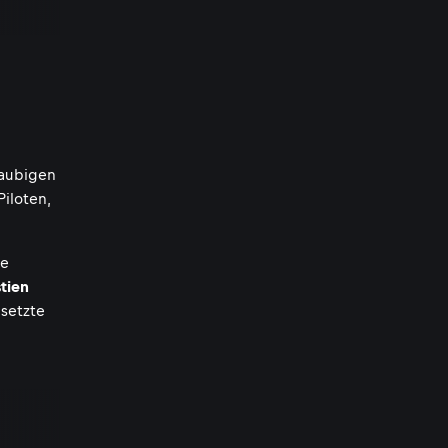
taubigen
iloten,
ie
tien
 setzte