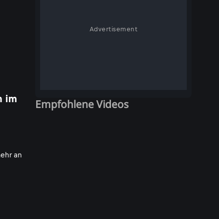
Advertisement
h im
Empfohlene Videos
mehr an