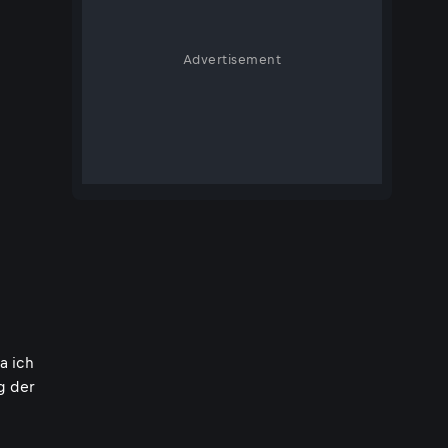
Advertisement
a ich
g der