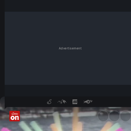
Advertisement
Knickstrohhalme, Moonboots u