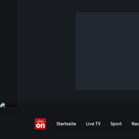
Hintertuxer Eispalast
S1 E52 · 3 Min. · Heimatlexikon
Kurzreportagen über Berufe, Bräuche, Naturphänomene ode
österreichischen Kulturraum geprägt haben und noch heut
Jetzt ansehen
Serie anzeigen
Hintertuxer Eispalast - Se
Startseite
Live TV
Sport
Nac