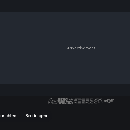
Advertisement
r Burgen, die den
e prägen.
rvusTV On
hrichten
Sendungen