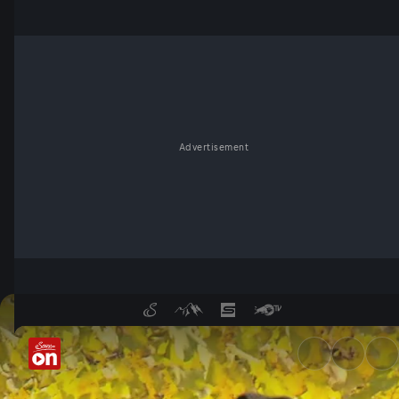
Advertisement
Die Weinhüter - ServusTV On