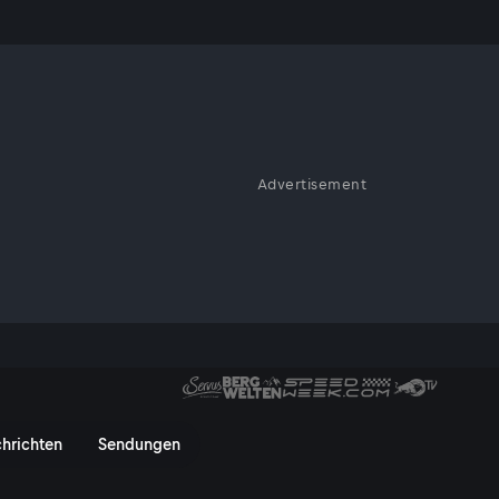
cht Schule
Advertisement
isern versucht es einfach - als
österreich
 Schule - ServusTV On
hrichten
Sendungen