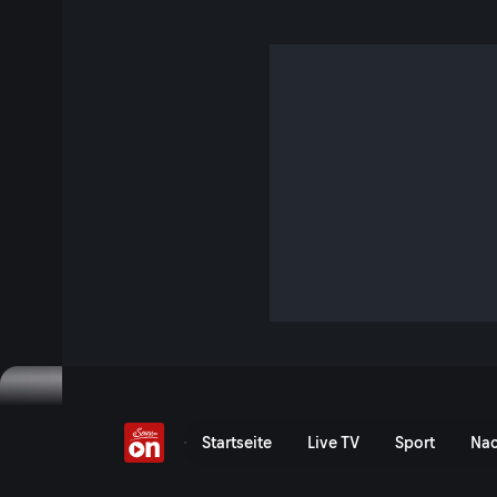
Hubert von Goisern ma
50 Min.
Schulkinder für echte Volksmusik begeistern? Hubert von Go
Gastprofessor am Stiftsgymnasium Seitenstetten in Nieder
Jetzt ansehen
Film anzeigen
Hubert von Goisern macht
Startseite
Live TV
Sport
Nac