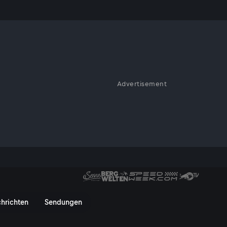
Advertisement
erechenbare Eisformation der
gekühltes Abenteuer - ServusTV
hrichten
Sendungen