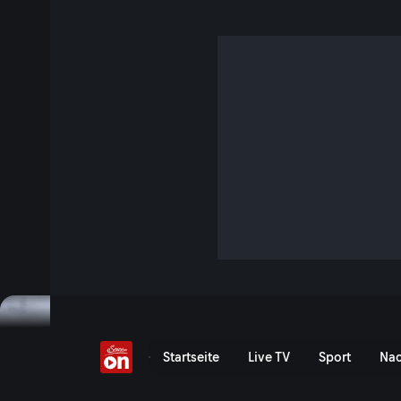
Titanen aus Eis
S3 E1 · 53 Min. · Explorers Documentaries
Will Gadd wagt den Versuch eine einzigartige und kaum b
Helmcken Falls in Kanada zu klettern.
Jetzt ansehen
Serie anzeigen
Titanen aus Eis - ein tief
Startseite
Live TV
Sport
Nac