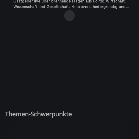
Gastgeber live über brennende Fragen aus Politik, Wirtschaft,
Wissenschaft und Gesellschaft. Kontrovers, hintergründig und
lösungsorientiert: Der Talk im Hangar-7 bei ServusTV und ServusTV On.
Themen-Schwerpunkte