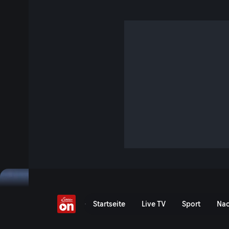
Der Geist der Grauen R
47 Min. · Terra Mater
So groß und mächtig Elefanten sind, so empfindsam sind si
einzigartige Einblicke in ihr Leben und Verhalten.
Jetzt ansehen
Serie anzeigen
Der Geist der Grauen Ries
Startseite
Live TV
Sport
Nac