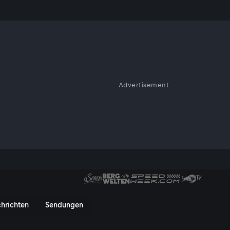
iesen
Advertisement
e auch. Dieser Film bietet
en - ServusTV On
hrichten
Sendungen