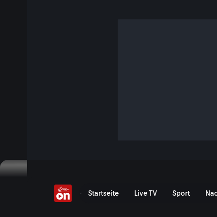
FIM Superbike World
Championship
Alle Rennen der Superbike-Weltmeisterschaft bei ServusTV 
ServusTV On im kostenlosen Livestream. Außerdem: Alle V
spannende Backstage-Einblicke!
FIM Superbike World Cham
Startseite
Live TV
Sport
Nac