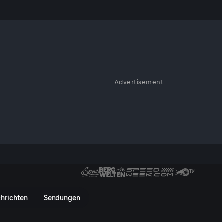
Advertisement
live im Free-TV und bei
ideos, alle News und
pionship - ServusTV On
hrichten
Sendungen