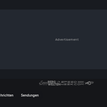
rk
Advertisement
 die stärksten Männer können
uchten zeigt das Bundesland
teirer bei ihren
 gut gegessen – eben „oafach
- ServusTV On
hrichten
Sendungen