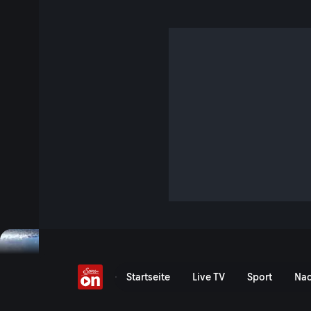
Winter in der Steierma
S3 E15 · 47 Min. · Heimatleuchten
Das Faschingsrennen in der Salchau nahe Oberwölz gibt es seit mehr als 100 Jahren. Die
Faschingsläufer bringen nicht nur Glück für Haus und Hof,
ihre Kraft auch beim „Foschn-Raufen" beweisen. Heimatle
Steiermark von seiner winterlichen Seite und begleitet die S
Winterbräuchen. Da wird gelacht, gekämpft, gefischt und
echt, sunst nix“.
Jetzt ansehen
Serie anzeigen
Winter in der Steiermark 
Startseite
Live TV
Sport
Nac