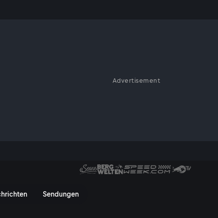
Advertisement
us
ats Vollmer in Malmö, um
 zu erforschen.
n
hrichten
Sendungen