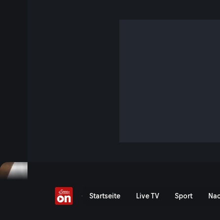
Mats Vollmer
S10 E9 · 25 Min. · Die besten Köche der Welt - Zu Gast im Ikar
Ikarus-Executive Chef Martin Klein besucht Sterne-Koch M
dessen Rezepte zu studieren und sein kulinarisches Umfeld
Jetzt ansehen
Serie anzeigen
Mats Vollmer - ServusTV O
Startseite
Live TV
Sport
Nac