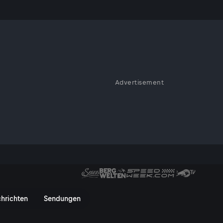
Advertisement
 Grödnertals - die Dolomiten
 On
hrichten
Sendungen