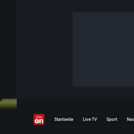
Das Grödental
S7 E19 · 47 Min. · Bergwelten
Eine Dokumentation über die sagenumwobene Bergwelt des
mit Langkofel, Sellastock und Geislerspitzen.
Jetzt ansehen
Serie anzeigen
Das Grödental - ServusTV
Startseite
Live TV
Sport
Nac