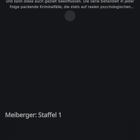
und kann diese auch gezielt beeinflussen. Die Serie behandelt in jeder
Folge packende Kriminalfälle, die stets auf realen psychologischen
Phänomenen basieren. Durch das charmante und augenzwinkernde
Auftreten der Figuren kommt aber auch der typisch österreichische
Humor nicht zu kurz.
Meiberger: Staffel 1