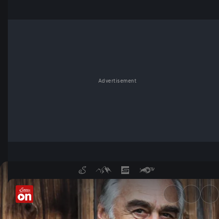
Advertisement
Bertls Reisebegegnungen - S