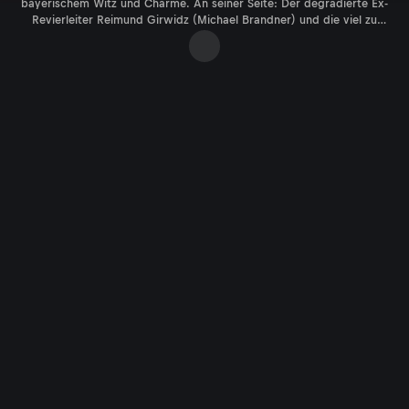
bayerischem Witz und Charme. An seiner Seite: Der degradierte Ex-
Revierleiter Reimund Girwidz (Michael Brandner) und die viel zu
neugierige Bäckerei-Inhaberin Barbara Hansen (Monika Gruber).