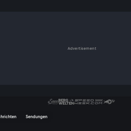
Advertisement
e verzweifelte Mutter bittet
?
2 - ServusTV On
hrichten
Sendungen