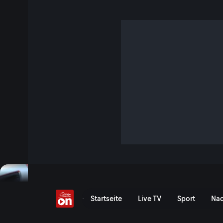
Folge 2: Spurlos
S2 E2 · 47 Min. · Meiberger - Im Kopf des Täters
Ein kleiner Junge verschwindet auf dem Dorffest spurlos. Di
Barbara und Meiberger um Hilfe. Wurde der Junge entführt
Jetzt ansehen
Serie anzeigen
Folge 2: Spurlos | Staffel 
Startseite
Live TV
Sport
Nac