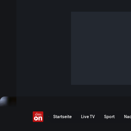
Goldschmiede: sanftes
S3 E7 · 25 Min. · Servus Kinder
Beim Goldschmied Sebastian Derksen in Oberbayern lernen 
Handwerkskunst kennen.
Jetzt ansehen
Serie anzeigen
Goldschmiede: sanftes Sc
Startseite
Live TV
Sport
Nac