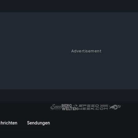
 Schmieden
Advertisement
Kinder traditionelle
hmieden - ServusTV On
hrichten
Sendungen