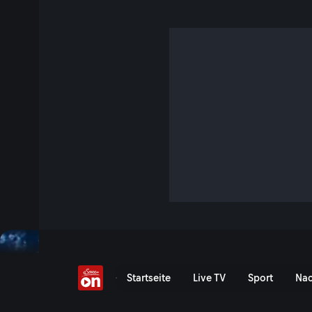
Eine demokratische Z
S6 E16 · 7 Min. · Der Wegscheider
Im neuen Wochenkommentar geht es überraschenderweise
Auswirkungen der Zwangsmaßnahmen in der Corona-Krise.
dem Begriff der neuen Normalität gemeint ist und werfen e
ersten Profiteure und Krisen-Gewinner.
Jetzt ansehen
Serie anzeigen
25.April - Der Wochenkom
Startseite
Live TV
Sport
Nac