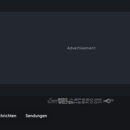
umutung
Advertisement
 auch heute um die
 Wir schauen uns an, was mit
inmal mehr einen Blick auf die
mentar von Ferdinand Wegsche
hrichten
Sendungen