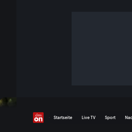
Das Mostviertel
46 Min. · Heimatleuchten
Das Mostviertel hat weit mehr zu bieten als den bekannten, vergorenen Fruchtsaft: eine
große landschaftliche Vielfalt, abenteuerliche Täler und ei
Altbewährtes in die Zukunft führen. Jahrhunderte alte Hand
auf Haubenniveau und die Bewahrung historischer Technik 
werden im Mostviertel groß geschrieben.
Jetzt ansehen
Serie anzeigen
Blüten, Birnen und Barone 
Startseite
Live TV
Sport
Nac