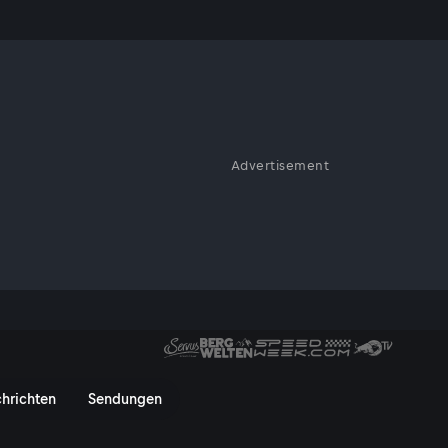
Advertisement
ne Vielzahl an Menschen, die
werkskunst, traditionelle Küche
für zukünftige Generationen
- Das Mostviertel - ServusTV 
hrichten
Sendungen