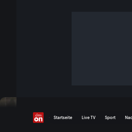
Gemütlich wohnen
S1 E1 · 47 Min. · Bei mir daheim
Die Österreicher schätzen ihr zuhause als Rückzugsort, als
Geborgenheit in einer globalisierten Welt, einem von der 
hektischer und komplexer werdenden Alltag. Es ist, als ent
Lebensbereich zum Gegenentwurf der uns umgebenden digit
ständigen Erreichbarkeit. Das Zuhause mit schönen, einfac
Wertigkeit und Beständigkeit vermitteln, bietet einen Aus
Jetzt ansehen
Serie anzeigen
Gemütlich wohnen - Serv
Startseite
Live TV
Sport
Nac