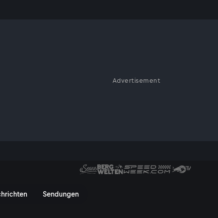
Advertisement
 Zufluchtsort und Raum der
Digitalisierung geprägten immer
wickle sich der persönliche
alen Welt, mit ihrer
hen, klaren Dingen, die
weg und Rückzugsort.
usTV On
hrichten
Sendungen