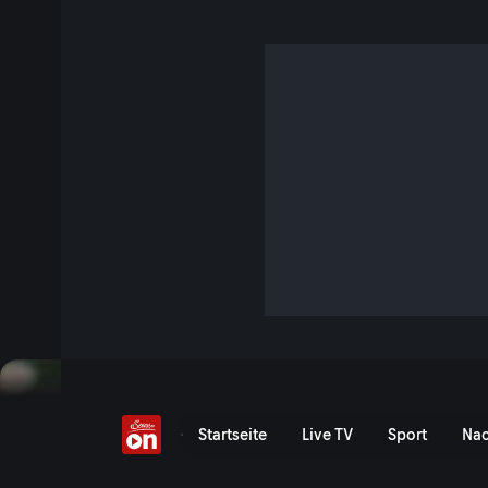
Tipps für Tischdeko
2 Min. · Gartln mit Starkl
Tipps und Tricks für eine einfache und schöne Tischdeko.
Jetzt ansehen
Serie anzeigen
Tipps für Tischdeko - Ser
Startseite
Live TV
Sport
Nac