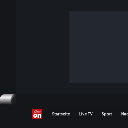
In Sölden
47 Min. · Ostrowski macht Urlaub
Nach seinem humorigen Urlaubsbericht aus dem Salzkamme
Ostrowski nun in den Winterurlaub nach Sölden!
Jetzt ansehen
Serie anzeigen
In Sölden - ServusTV On
Startseite
Live TV
Sport
Nac