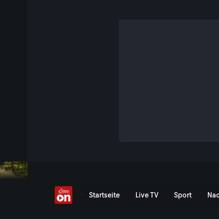
Die Kärntner Sommers
S4 E32 · 47 Min. · Heimatleuchten
Für viele sind sie der Inbegriff des Sommers: die Kärntne
lässt sich aber mehr entdecken, als Urlaubsfreuden: hier r
Abenteuerlust und Erfindungsgeist.
Jetzt ansehen
Serie anzeigen
Die Kärntner Sommerseen 
Startseite
Live TV
Sport
Nac