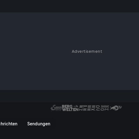
een
Advertisement
r Seen! Rund um die Gewässer
egieren besondere Genusskultur,
- ServusTV On
hrichten
Sendungen