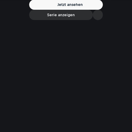
als rechte Spinner und Covidioten enttarnt!
Jetzt ansehen
Serie anzeigen