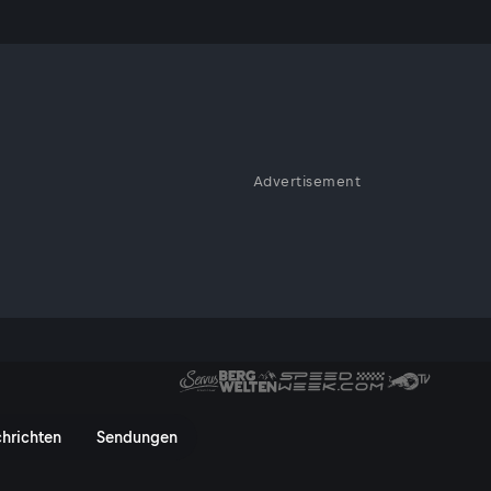
s
Advertisement
 es noch goldenen Boden und
ster - ServusTV On
hrichten
Sendungen