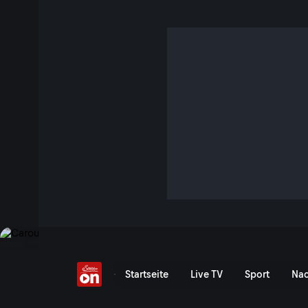
Zukunft des Handwerk
S1 E30 · 47 Min. · Heimatleuchten
Handwerk ist Kunst und Tradition. In ganz Österreich hat
wird hinüber getragen in die Zukunft.
Jetzt ansehen
Serie anzeigen
Altes Handwerk, junge Mei
Startseite
Live TV
Sport
Nac