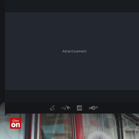
Advertisement
Theodora Bauer trifft Raphae