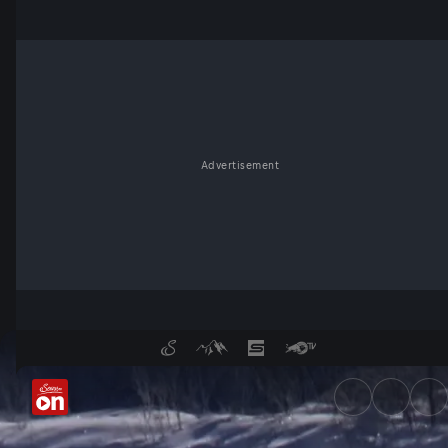
Advertisement
Am wilden Lech - ServusTV 