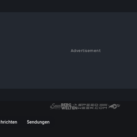
Advertisement
us
 in Salzburg
 - ServusTV On
hrichten
Sendungen