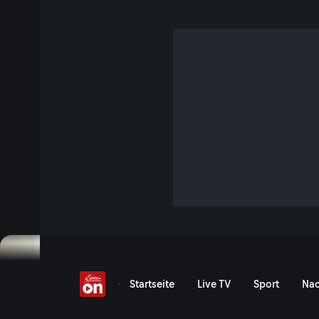
Haas & Schelling
S13 E4 · 10 Min. · Die besten Köche der Welt - Zu Gast im Ikar
Sternekoch Hans Haas & Sigi Schelling zu Gast im Hangar-7
Jetzt ansehen
Serie anzeigen
Hans Haas & Sigi Schelling
Startseite
Live TV
Sport
Nac