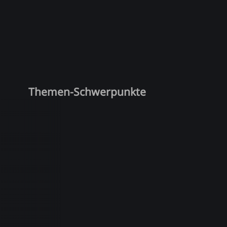
Themen-Schwerpunkte