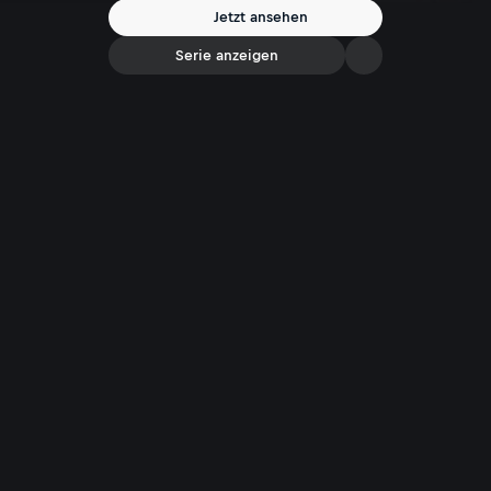
„Der Standard“). Moderation: Katrin Prähauser.
Jetzt ansehen
Serie anzeigen