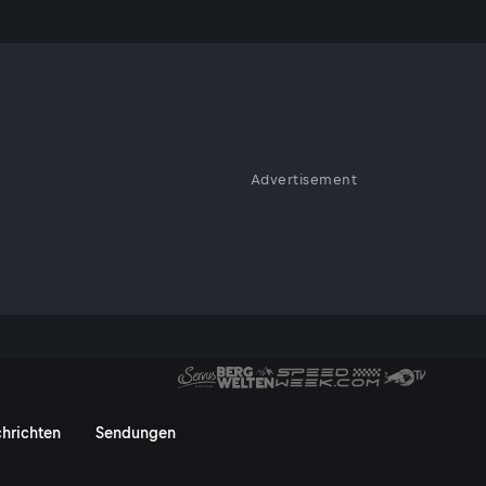
Advertisement
ommer ursprünglich, leiser als
Zeiten, in denen Galtür als
ich hat?
V On
hrichten
Sendungen