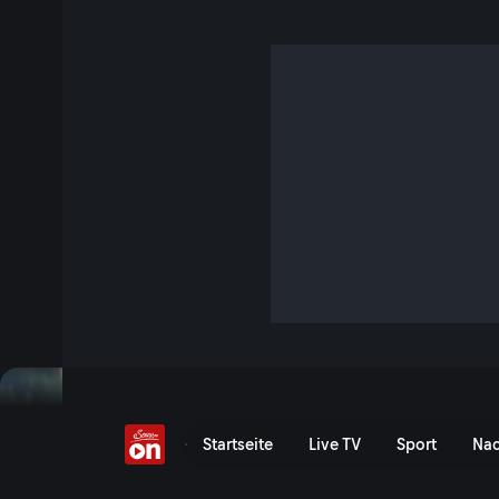
Einfach Paznaun
S6 E49 · 47 Min. · Heimatleuchten
Im Paznaun, dem Tal von Ischgl, Kappl und Galtür ist der S
der Winter und fast schon himmlisch… auch wenn die alten 
„Weiberhimmel“ galt, vorbei sind. Was es damit wohl auf s
Jetzt ansehen
Serie anzeigen
Einfach Paznaun - ServusT
Startseite
Live TV
Sport
Nac