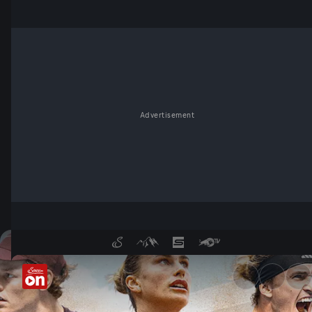
Advertisement
Roland-Garros - ServusTV On